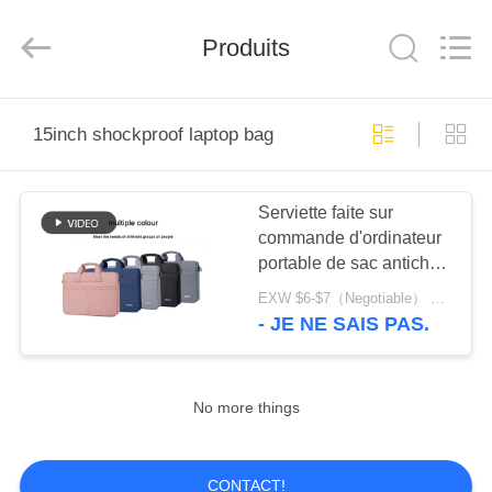
2025
Shenzhen
RYT
Industrial
Produits
Co.,Ltd.
All
Rights
Reserved.
MAISON
Developed
by
15inch shockproof laptop bag
ECER
PRODUITS
Serviette faite sur
commande d'ordinateur
AU
portable de sac antichoc
SUJET
léger d'ordinateur
EXW $6-$7（Negotiable） MOQ:1 mètre pour des actions ; 2000 mètres pour la personnalisation
portable d'ODM d'OEM
DE
- JE NE SAIS PAS.
NOUS
No more things
VISITE
D'USINE
CONTACT!