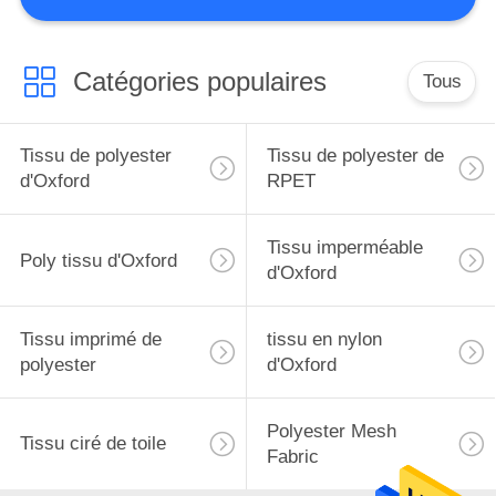
CONTRÔLE
DE
Catégories populaires
Tous
QUALITÉ
Tissu de polyester
Tissu de polyester de
CONTACTEZ-
d'Oxford
RPET
NOUS
Tissu imperméable
Poly tissu d'Oxford
d'Oxford
DEMANDEZ
UNE
Tissu imprimé de
tissu en nylon
CITATION
polyester
d'Oxford
PLAN
Polyester Mesh
Tissu ciré de toile
Fabric
DU