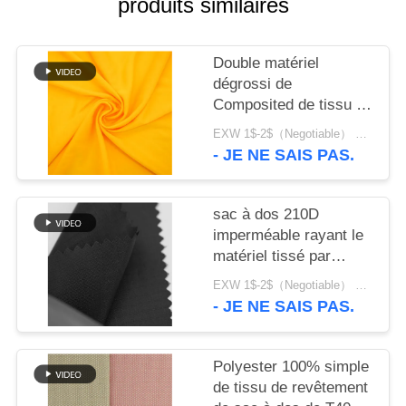
produits similaires
SITE
PRIVACY
Double matériel
dégrossi de
POLICY
Composited de tissu de
revêtement de sac à
EXW 1$-2$（Negotiable） MOQ:1 mètre pour des actions ; 1200 mètres pour la personnalisation
dos de Mutispandex
- JE NE SAIS PAS.
sac à dos 210D
imperméable rayant le
matériel tissé par
Oxford mou de tissu
EXW 1$-2$（Negotiable） MOQ:1 mètre pour des actions ; 1200 mètres pour la personnalisation
- JE NE SAIS PAS.
Polyester 100% simple
de tissu de revêtement