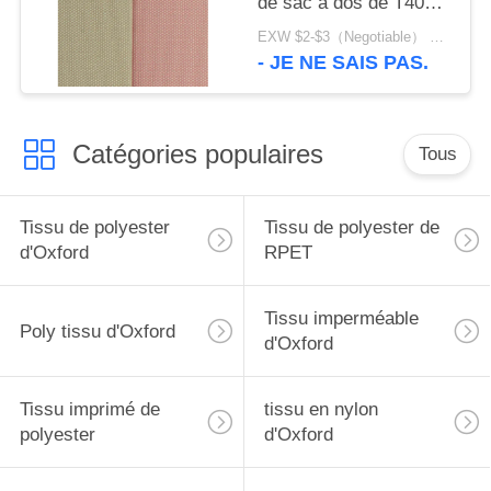
de sac à dos de T400
Oxford tissé
EXW $2-$3（Negotiable） MOQ:1 mètre pour des actions ; 1200 mètres pour la personnalisation
- JE NE SAIS PAS.
Catégories populaires
Tous
Tissu de polyester
Tissu de polyester de
d'Oxford
RPET
Tissu imperméable
Poly tissu d'Oxford
d'Oxford
Tissu imprimé de
tissu en nylon
polyester
d'Oxford