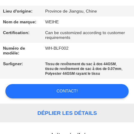
CONTRÔLE
Lieu d'origine:
Province de Jiangsu, Chine
DE
Nom de marque:
WEIHE
QUALITÉ
Certification:
Can be customized according to customer
requirements
Numéro de
WH-BLF002
CONTACTEZ-
modèle:
NOUS
Surligner:
,
Tissu de revêtement du sac à dos 44GSM
,
tissu de revêtement de sac à dos de 0.07mm
Polyester 44GSM rayant le tissu
DEMANDEZ
UNE
CONTACT!
CITATION
DÉPLIER LES DÉTAILS
PLAN
DU